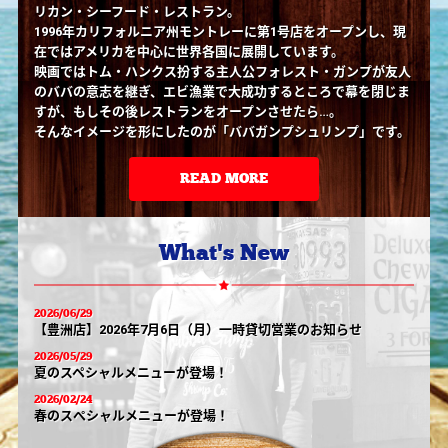
リカン・シーフード・レストラン。
1996年カリフォルニア州モントレーに第1号店をオープンし、現
在ではアメリカを中心に世界各国に展開しています。
映画ではトム・ハンクス扮する主人公フォレスト・ガンプが友人
のババの意志を継ぎ、エビ漁業で大成功するところで幕を閉じま
すが、もしその後レストランをオープンさせたら…。
そんなイメージを形にしたのが「ババガンプシュリンプ」です。
READ MORE
What's New
2026/06/29
【豊洲店】2026年7月6日（月）一時貸切営業のお知らせ
2026/05/29
夏のスペシャルメニューが登場！
2026/02/24
春のスぺシャルメニューが登場！